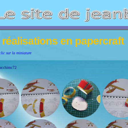
réalisations en papercraft
lic sur la miniature
acchimc72