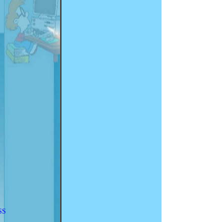
le 01/10/2016 -- ajout de nouvelle
réalisation
Le 24/03/2016 -- modification du
menu
Le 24/03/2016 -- modification de
liens erronés
Le 23/03/2016 -- Ajout des dernieres
réalisations papier, modification de
liens erronés
Le 02/02/2016 --correction de liens
erronés et actualistion
ajout barre de recherche google
pour le site
le 01/02/2016 -- correction de liens
erronés suite changement
hebergeur, ajout de lien sur page
acceuil
SS