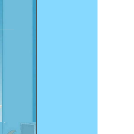
Le 06/01/2026 ajout de lien vers le
blog
le 13/05/2022 correction de la partie
droite
le 24/09/2021 mises à jour des
galeries suite passage en https
Le 14/04/2019 ajout et modifications
des galleries
Le 21/09/2018 ajout et modifications
des galleries
Le 30/12/2017——— ajout de
nouvelle galeries de photos
papercraft
le 03/10/2017 --- Apres crash
d'Easygallery2 mis en place
d'Easygalleryv3
Le 05/03/2017 -- Mise à jour des
galeries papercraft
Le 14/01/2017 --- Mise en place de
Easygallery pour la gestion des
images modifications et ajout de
nouvelles galeries de véhicules en
papercraft
Le 08/01/2017 -- Rectification des
liens erronnés et diaporama HS
le 16/11/2016 -- Mise à jour de la
galerie HY