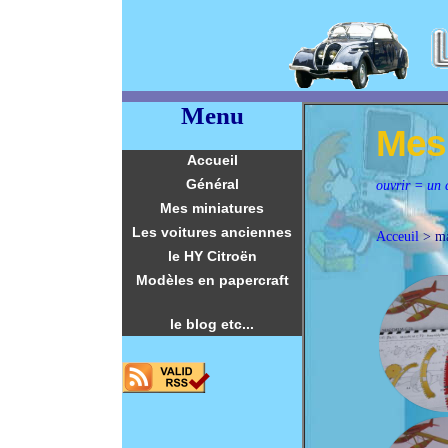
Menu
Mes 
Accueil
Général
ouvrir = un c
Mes miniatures
Les voitures anciennes
Acceuil
> m
le HY Citroën
Modèles en papercraft
le blog etc...