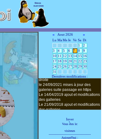
«
»
Aout 2026
Lu
Ma
Me
Je
Ve
Sa
Di
27
28
29
30
31
1
2
3
4
5
6
7
8
9
10
11
12
13
14
15
16
Le 06/01/2026 ajout de lien vers le
17
18
19
20
21
22
23
blog
24
25
26
27
28
29
30
le 13/05/2022 correction de la partie
31
1
2
3
4
5
6
droite
Dernières modifications :
le 24/09/2021 mises à jour des
galeries suite passage en https
Le 14/04/2019 ajout et modifications
des galleries
Le 21/09/2018 ajout et modifications
des galleries
Le 30/12/2017——— ajout de
nouvelle galeries de photos
papercraft
le 03/10/2017 --- Apres crash
Vous êtes le:
d'Easygallery2 mis en place
visiteurs
d'Easygalleryv3
----------------------------------
Le 05/03/2017 -- Mise à jour des
Aujourd'hui :