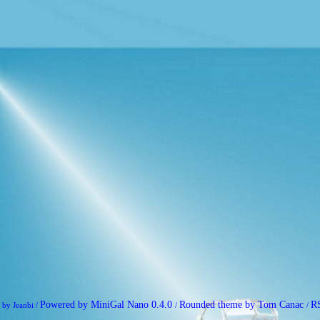
Powered by MiniGal Nano 0.4.0
Rounded theme by Tom Canac
R
 by Jeanbi /
/
/