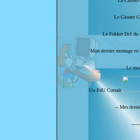
La Citroën
Le Gloster Gl
Le Fokker Dr1 du 
Mon dernier montage en p
Le mon
Un F4U Corsair
-- Mes derni
----