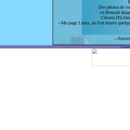
R
Des photos de vo
ex:Renault daup
Citroen DS,Sim
--Ma page Linux, ou l'on trouve quelqu
--Suivez
(c)jean