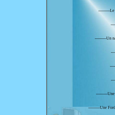
---------L
--
---------Un 
--
---
--
---------U
---------Une For