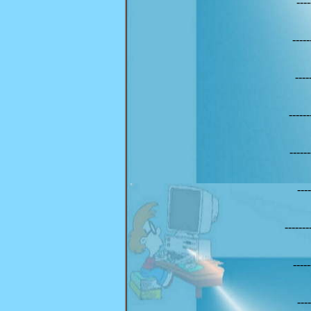
---
----
---
----
----
---
-----
----
---