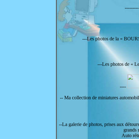
------
---Les photos de la « BO
---Les photos de « L
----
-- Ma collection de miniatures automobi
--La galerie de photos, prises aux détour
grands 
Auto rét