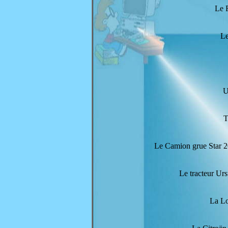
Le 
Le
U
T
Le Camion grue Star 2
Le tracteur U
La L