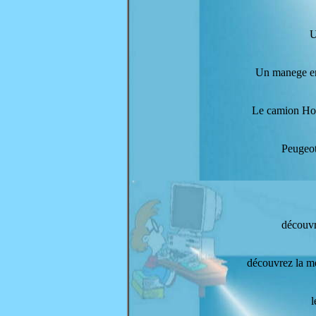
U
Un manege e
Le camion Hot
Peugeo
découvr
découvrez la m
l