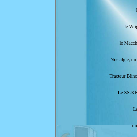
le Wri
le Macc
Nostalgie, un
Tracteur Blin
Le SS-K
L
un