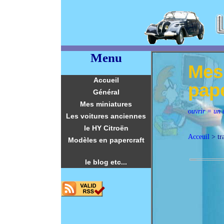
Menu
Mes 
Accueil
pape
Général
Mes miniatures
ouvrir = un c
Les voitures anciennes
le HY Citroën
Acceuil
> tr
Modèles en papercraft
le blog etc...