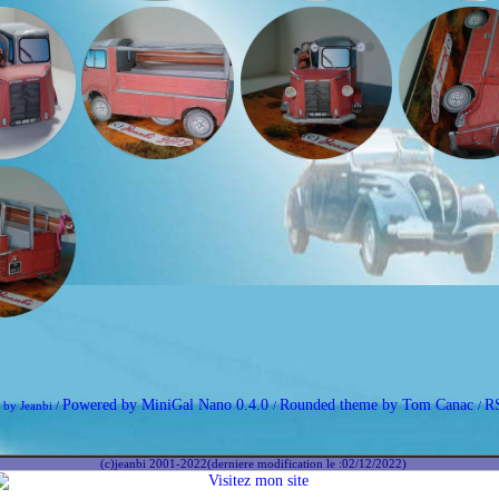
Powered by MiniGal Nano 0.4.0
Rounded theme by Tom Canac
R
 by Jeanbi /
/
/
(c)jeanbi 2001-2022(derniere modification le :02/12/2022)