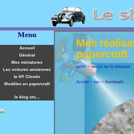
Menu
Mes réalisa
Accueil
papercraft
Général
Mes miniatures
ouvrir = un clic sur la miniature
Les voitures anciennes
le HY Citroën
Acceuil
>
mrc
> thumbnails
Modèles en papercraft
le blog etc...