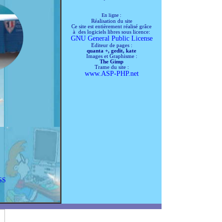
Le 05/03/2017 -- Mise à jour des
galeries papercraft
En ligne :
Le 14/01/2017 --- Mise en place de
Réalisation du site
Ce site est entièrement réalisé grâce
Easygallery pour la gestion des
à des logiciels libres sous licence:
images modifications et ajout de
GNU General Public License
nouvelles galeries de véhicules en
Editeur de pages :
papercraft
quanta +, gedit, kate
Images et Graphisme :
Le 08/01/2017 -- Rectification des
The Gimp
liens erronnés et diaporama HS
Trame du site :
www.ASP-PHP.net
le 16/11/2016 -- Mise à jour de la
galerie HY
le 01/10/2016 -- ajout de nouvelle
réalisation
Le 24/03/2016 -- modification du
menu
Le 24/03/2016 -- modification de
liens erronés
Le 23/03/2016 -- Ajout des dernieres
réalisations papier, modification de
liens erronés
Le 02/02/2016 --correction de liens
erronés et actualistion
ajout barre de recherche google
SS
pour le site
le 01/02/2016 -- correction de liens
erronés suite changement
hebergeur, ajout de lien sur page
acceuil