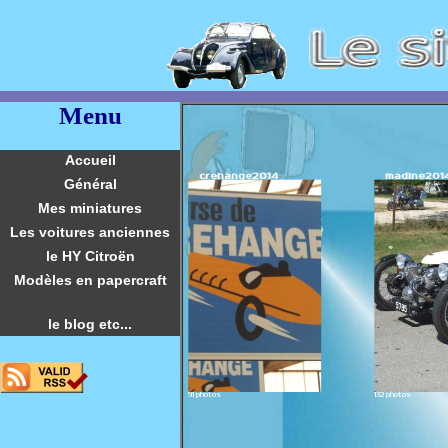
Menu
Accueil
crehange2014
madine201
Général
Mes miniatures
Les voitures anciennes
le HY Citroën
Modèles en papercraft
le blog etc...
91 photos
132 photos